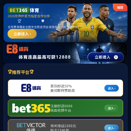
PA捕鱼(中国区)股份有限
公司-官方网站
其他基础设施业务
投资与对外合作
直管公司
主营业务
Main business