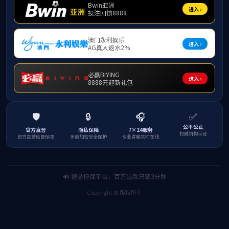
北京京投城市管廊投资有限公司（简称“京投管廊”）成立于2016
年，为pa捕鱼官方网站的全资子公司。京投管廊公司注册资本20亿
元，主要承担城市地下综合管廊投资和管理、组织规划和建设、运营
管理等职能。
高速公路