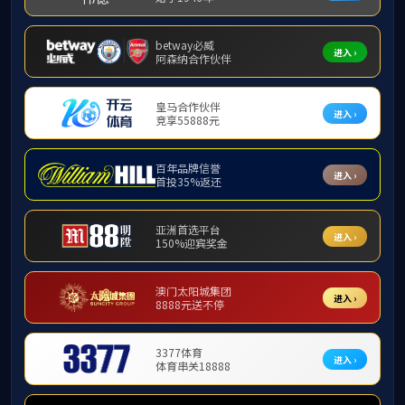
其他基础设施业务
pa捕鱼官方网站全力保障我市轨道交通大规模建设下
大体量投融资，承担地下综合管廊、大兴机场高速公路、
信息基础设施等随轨基础设施的投建运保障任务，稳步推
进信息基础设施、综合管廊、高速公路等现有基础设施业
务，积极拓展轨道交通相关新基建领域。
城市地下综合管廊