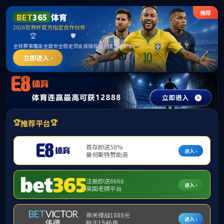
PA捕鱼(中国区)股份有限
公司-官方网站
作
纪检监察
巡察工作
群团工作
党务公开
纪检监察
DISCIPLINE INSPECTION AND SUPERVISION
纪检动态
举报方式
中央纪委办公厅印发《关于国庆中秋期间严格落实中央八项规定精神、从严纠治“四风”的通知》
2025-09-29