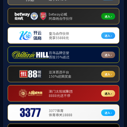
李希在二十届中央纪委常委会第十八次集体学习时强调 深学细悟《习近平谈治国理政》第五卷 为实现新时代新征程党的使命任务提供坚强保障
2025-09-17
对顶风违规吃喝的人和事，形成强大震慑！
2025-06-03
3月全国查处违反中央八项规定精神问题16994起
2025-04-30
中央层面整治形式主义为基层减负专项工作机制办公室 中央纪委办公厅公开通报3起整治形式主义为基层减负典型问题
2025-04-29
李希：勇于自我革命 坚持守正创新 不断提高纪检监察工作规范化法治化正规化水平
2025-03-07
2025年1月全国查处违反中央八项规定精神问题16430起
2025-02-28
中国共产党第二十届中央纪律检查委员会第四次全体会议公报
2025-01-09
1
2
3
4
下一页
末页
第
1
/4
总条数:26
法律声明
|
隐私与安全
版权所有：PA捕鱼(中国区)股份有限公司-官方网
京ICP备14045085
号-1
京公网安备 11010502033241