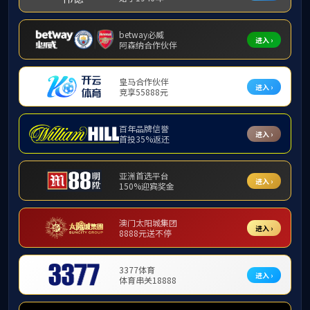
pa捕鱼官方网站（以下简称“pa捕鱼官方网站”或“公司”）成立
于2003年，是由北京市国有资产监督管理委员会出资成立的国有独
资公司，承担以轨道交通为主的基础设施投融资与管理职能，公司
主业为轨道交通投融资、建设管理与运营服务，轨道交通沿线土地
开发经营，轨道交通装备制造。
pa捕鱼官方网站坚持以习近平新时代中国特色社会主义思想为
指导，深入学习宣传贯彻党的二十大和二十届历次全会精神，深入
贯彻习近平总书记对北京系列重要讲话和指示批示精神，完整、准
确、全面贯彻新发展理念，在市委市政府和市国资委领导下，在相
关委办局和各方支持下，稳步推动“一体两翼、三大支撑”战略落
实，全力建设“四个轨道交通”，推动首都轨道交通高质量发展。
截至2024年底，公司资产总额达到9276.21亿元，净资产达到
3148.97亿元，全系统职工8682人，累计实现净利润312.31亿元。
2024年，全年完成固定资产投资555.4亿元，同比增长12.4%，其中
轨道交通完成投资330亿元,。全年实现营业收入141.97亿元，利润
总额31.69亿元，归属母公司净利润31.53亿元。国内信用评级为
AAA级，国际信用评级A+级。公司立足特殊功能类企业定位，秉
承“基石精神”，为推动首都轨道交通高质量发展持续奋斗。
2003
9276.21