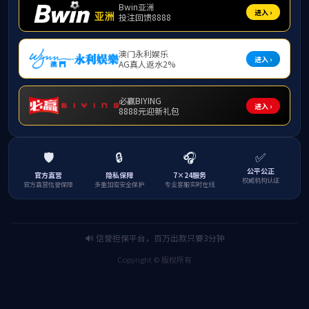
pa捕鱼官方网站成立于2003年
公司资产总额达到9276.21亿元
8682
全系统职工8682人
历史沿革
Development History
1965年7月1日
北京地下铁道一期工程在玉泉路以西两棵白果树下，举行了开工
典礼，党和国家领导人朱德、邓小平、彭真、李先念、罗瑞卿等
参加典礼仪式，并为工程破土奠基。