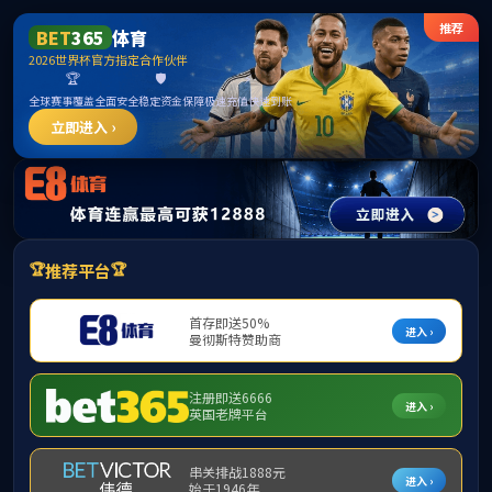
PA捕鱼(中国区)股份有限
公司-官方网站
作
纪检监察
巡察工作
群团工作
党务公开
公司召开二届党委第135次会议
来源:
作者:党委办公室
时间:
2024-02-05
2024年1月24日下午，党委书记郝伟亚同志在京投大厦20532会
议室主持召开pa捕鱼官方网站二届党委第135次会议。党委委员参